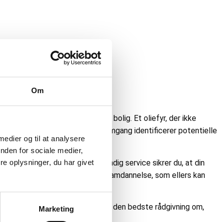
Om
og økonomisk opvarmning af din bolig. Et oliefyr, der ikke
 komponenterne. En servicegennemgang identificerer potentielle
 medier og til at analysere
nden for sociale medier,
lt. Ved at få foretaget en grundig service sikrer du, at din
e oplysninger, du har givet
rer også risikoen for sod- og slamdannelse, som ellers kan
 fyrs tilstand. På den måde får du den bedste rådgivning om,
Marketing