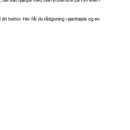
, der kan hjælpe med oliefyrsservice på Fyn eller i
dit behov. Her får du rådgivning i øjenhøjde og en