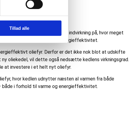
Tillad alle
r i olien, hvilket i sidste ende har indvirkning på, hvor meget
tte vil sikre en langt højere energieffektivitet.
rgieffektivt oliefyr. Derfor er det ikke nok blot at udskifte
ny oliekedel, vil dette også nedsætte kedlens virkningsgrad.
at investere i et helt nyt oliefyr.
liefyr, hvor kedlen udnytter næsten al varmen fra både
de i forhold til varme og energieffektivitet.