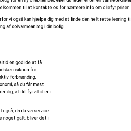
 brug for en ny oliebrænder, eller du leder efter en varmetekniker
lkommen til at kontakte os for nærmere info om oliefyr priser.
 vi også kan hjælpe dig med at finde den helt rette løsning til 
ng af solvarmeanlæg i din bolig.
altid en god ide at få
dsker risikoen for
ektiv forbrænding.
konomi, så du får mest
r dig, at dit fyr altid er i
 også, da du via service
 noget galt, bliver det i