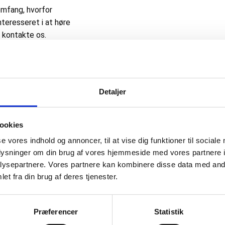
omfang, hvorfor
interesseret i at høre
t kontakte os.
Detaljer
en stabil og driftssikker varmekilde, men også en mere bæredygtig 
ookies
tet, hvilket fører til højere brændstofforbrug og større slid på
se vores indhold og annoncer, til at vise dig funktioner til sociale
r samtidig, at fyret opfylder gældende miljøkrav og standarder.
oplysninger om din brug af vores hjemmeside med vores partnere i
mning, særligt i de kolde vintermåneder, hvor det skal yde optima
ysepartnere. Vores partnere kan kombinere disse data med andr
et fra din brug af deres tjenester.
varme uden unødige afbrydelser. En veldrevet oliebrænder reduce
holdbar, kan du med fordel få lavet en individuel vurdering af dit
Præferencer
Statistik
e effektiviteten og levetiden på dit anlæg.