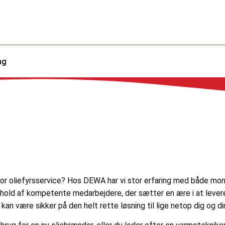
ng
g for oliefyrsservice? Hos DEWA har vi stor erfaring med både mont
old af kompetente medarbejdere, der sætter en ære i at levere lø
n være sikker på den helt rette løsning til lige netop dig og din