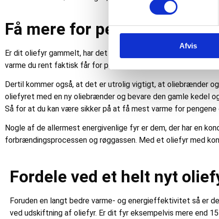
Få mere for pengene med et e
Afvis
Er dit oliefyr gammelt, har det ofte en dårlig virkningsgrad. Det 
varme du rent faktisk får for pengene. I disse tilfælde kan det d
Dertil kommer også, at det er utrolig vigtigt, at oliebrænder o
oliefyret med en ny oliebrænder og bevare den gamle kedel og 
Så for at du kan være sikker på at få mest varme for pengene og
Nogle af de allermest energivenlige fyr er dem, der har en ko
forbrændingsprocessen og røggassen. Med et oliefyr med konde
Fordele ved et helt nyt olief
Foruden en langt bedre varme- og energieffektivitet så er de
ved udskiftning af oliefyr. Er dit fyr eksempelvis mere end 15