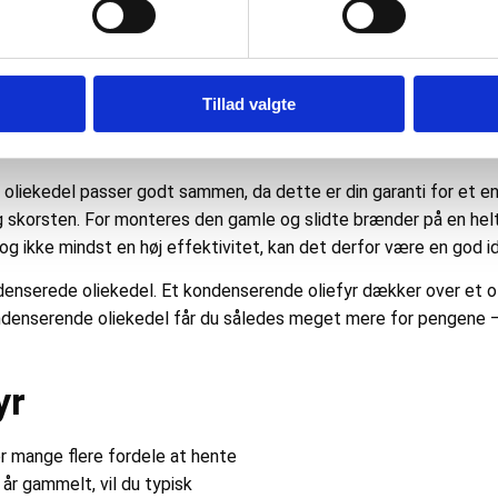
nergieffektivt oliefyr
Tillad valgte
betyder, at det ikke er i stand til at udnytte al den energi, som e
erfor være en rigtig god ide at anskaffe sig et nyt oliefyr, da de
g oliekedel passer godt sammen, da dette er din garanti for et ene
skorsten. For monteres den gamle og slidte brænder på en helt 
 ikke mindst en høj effektivitet, kan det derfor være en god ide 
ndenserede oliekedel. Et kondenserende oliefyr dækker over et o
nserende oliekedel får du således meget mere for pengene – bå
yr
r mange flere fordele at hente
 år gammelt, vil du typisk