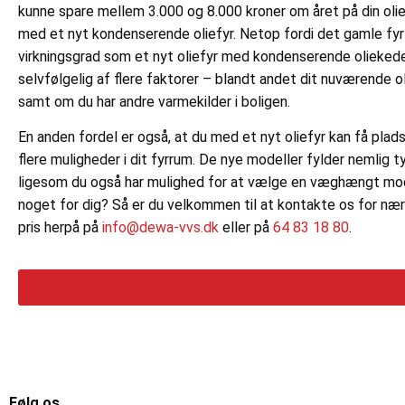
kunne spare mellem 3.000 og 8.000 kroner om året på din olie
med et nyt kondenserende oliefyr. Netop fordi det gamle fyr i
virkningsgrad som et nyt oliefyr med kondenserende olieked
selvfølgelig af flere faktorer – blandt andet dit nuværende ol
samt om du har andre varmekilder i boligen.
En anden fordel er også, at du med et nyt oliefyr kan få pla
flere muligheder i dit fyrrum. De nye modeller fylder nemlig 
ligesom du også har mulighed for at vælge en væghængt mode
noget for dig? Så er du velkommen til at kontakte os for nær
pris herpå på
info@dewa-vvs.dk
eller på
64 83 18 80
.
Kontakt
Følg os