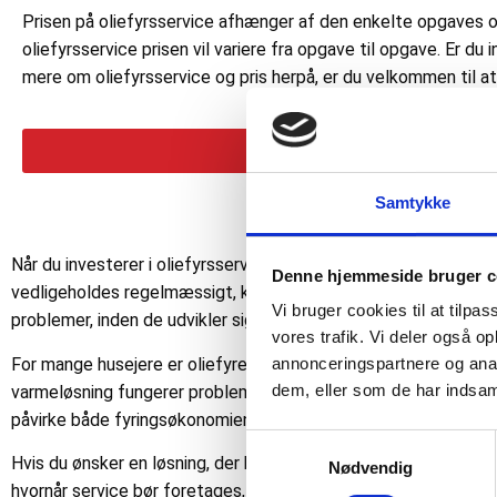
Prisen på oliefyrsservice afhænger af den enkelte opgaves 
oliefyrsservice prisen vil variere fra opgave til opgave. Er du 
mere om oliefyrsservice og pris herpå, er du velkommen til a
Kontakt
Samtykke
Når du investerer i oliefyrsservice på Fyn, sikrer du ikke kun 
Denne hjemmeside bruger c
vedligeholdes regelmæssigt, kan med tiden miste sin effektivi
Vi bruger cookies til at tilpas
problemer, inden de udvikler sig til dyre reparationer, og sikre
vores trafik. Vi deler også 
For mange husejere er oliefyret en vigtig del af hjemmets opvar
annonceringspartnere og anal
dem, eller som de har indsaml
varmeløsning fungerer problemfrit og leverer den nødvendige 
påvirke både fyringsøkonomien og indeklimaet negativt.
Samtykkevalg
Hvis du ønsker en løsning, der både er energivenlig og langtids
Nødvendig
hvornår service bør foretages, og hvilke tiltag der kan forbedr