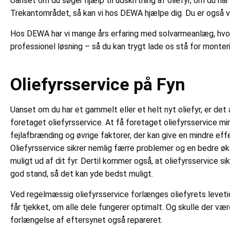
Uanset om du søger hjælp til udskiftning af oliefyr, om du har
Trekantområdet, så kan vi hos DEWA hjælpe dig. Du er også ve
Hos DEWA har vi mange års erfaring med solvarmeanlæg, hvorfor
professionel løsning – så du kan trygt lade os stå for monteri
Oliefyrsservice på Fyn
Uanset om du har et gammelt eller et helt nyt oliefyr, er det 
foretaget oliefyrsservice. At få foretaget oliefyrsservice min
fejlafbrænding og øvrige faktorer, der kan give en mindre eff
Oliefyrsservice sikrer nemlig færre problemer og en bedre ø
muligt ud af dit fyr. Dertil kommer også, at oliefyrsservice sikre
god stand, så det kan yde bedst muligt.
Ved regelmæssig oliefyrsservice forlænges oliefyrets levetid
får tjekket, om alle dele fungerer optimalt. Og skulle der være
forlængelse af eftersynet også repareret.